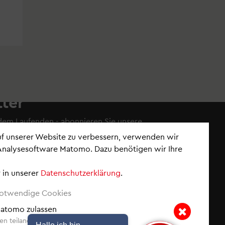
ter
 dem Laufenden - abonnieren Sie
unsere
auf unserer Website zu verbessern, verwenden wir
Analysesoftware Matomo. Dazu benötigen wir Ihre
 in unserer
Datenschutzerklärung
.
nements verwalten
wsletter
notwendige Cookies
ck (News der Woche)
 Matomo zulassen
eldungen
n teilanonymisiert erfasst.