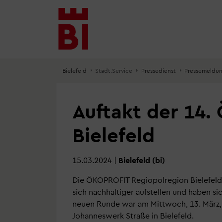
Inhalt
Menü
Suche
anspringen
anspringen
anspringen
Bielefeld
Stadt.Service
Pressedienst
Pressemeldu
Auftakt der 14
Bielefeld
15.03.2024
|
Bielefeld (bi)
Die ÖKOPROFIT Regiopolregion Bielefeld 
sich nachhaltiger aufstellen und haben 
neuen Runde war am Mittwoch, 13. März, 
Johanneswerk Straße in Bielefeld.