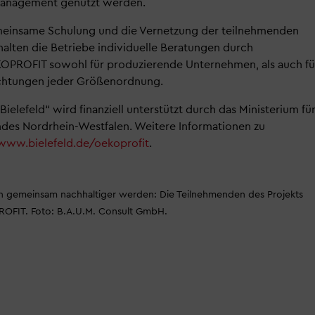
smanagement genutzt werden.
meinsame Schulung und die Vernetzung der teilnehmenden
erhalten die Betriebe individuelle Beratungen durch
KOPROFIT sowohl für produzierende Unternehmen, als auch fü
richtungen jeder Größenordnung.
lefeld“ wird finanziell unterstützt durch das Ministerium fü
des Nordrhein-Westfalen. Weitere Informationen zu
www.bielefeld.de/oekoprofit
.
n gemeinsam nachhaltiger werden: Die Teilnehmenden des Projekts
OFIT. Foto: B.A.U.M. Consult GmbH.