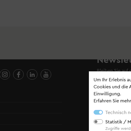
Newslet
Bleiben Sie auf
Newsletter
.
Um Ihr Erlebnis 
Cookies und die 
Einwilligung.
Erfahren Sie mehr
Bestehende Abon
Auswahl der Ne
Abonnieren
Technisch 
Stadtbli
Statistik /
Pressem
Zugriffe werde