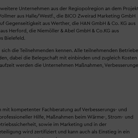
weitere Unternehmen aus der Regiopolregion an dem Projek
ei Vollmer aus Halle/Westf., die BICO Zweirad Marketing GmbH
 auf Gegenseitigkeit aus Werther, die HAN GmbH & Co. KG aus
 aus Herford, die Niemöller & Abel GmbH & Co.KG aus
 Bielefeld.
sich die Teilnehmenden kennen. Alle teilnehmenden Betrieb
n, dabei die Belegschaft mit einbinden und zugleich Kosten
ektlaufzeit werden die Unternehmen Maßnahmen, Verbesserung
mit kompetenter Fachberatung auf Verbesserungs- und
it professioneller Hilfe, Maßnahmen beim Wärme-, Strom- und
triebssicherheit, sowie im Marketing und in der
iligung wird zertifiziert und kann auch als Einstieg in ein