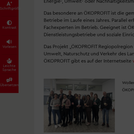
Energie-, Umwelt- oder Nachhaltigkeit
Schrift­größe
Das besondere an ÖKOPROFIT ist die ge
Betriebe im Laufe eines Jahres. Parallel 
Fachexperten im Betrieb. Geeignet ist Ö
Kontrast
Dienstleistungsbetriebe und soziale Ein
Das Projekt „ÖKOPROFIT Regiopolregion Bie
Vorlesen
Umwelt, Naturschutz und Verkehr des Lan
ÖKOPROFIT gibt es auf der Internetseite
Leichte
Sprache
Wolle
Übersetzen
ÖKOPR