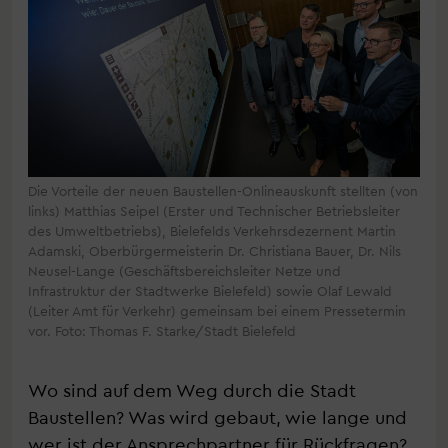
Die Vorteile der neuen Baustellen-Onlineauskunft stellten (von
links) Matthias Seipel (Erster und Technischer Betriebsleiter
des Umweltbetriebs), Bielefelds Verkehrsdezernent Martin
Adamski, Oberbürgermeisterin Dr. Christiana Bauer, Dr. Nils
Neusel-Lange (Geschäftsbereichsleiter Netze und
Infrastruktur der Stadtwerke Bielefeld) sowie Olaf Lewald
(Leiter Amt für Verkehr) gemeinsam bei einem Pressetermin
vor. Foto: Thomas F. Starke/Stadt Bielefeld
Wo sind auf dem Weg durch die Stadt
Baustellen? Was wird gebaut, wie lange und
wer ist der Ansprechpartner für Rückfragen?