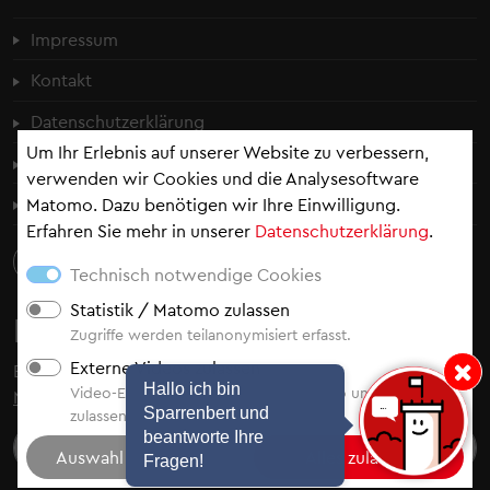
Fußzeilenmenü
Impressum
Kontakt
Datenschutzerklärung
Um Ihr Erlebnis auf unserer Website zu verbessern,
Cookie-Einstellungen
verwenden wir Cookies und die Analysesoftware
Erklärung zur Barrierefreiheit
Matomo. Dazu benötigen wir Ihre Einwilligung.
Erfahren Sie mehr in unserer
Datenschutzerklärung
.
Technisch notwendige Cookies
Statistik / Matomo zulassen
Newsletter
Zugriffe werden teilanonymisiert erfasst.
Externe Videos zulassen
Bleiben Sie auf dem Laufenden - abonnieren Sie
unsere
Hinweis: Hallo i
Hallo ich bin
Video-Einbindung von YouTube, Vimeo und Video.Taxi
Newsletter
.
Sparrenbert und
zulassen.
beantworte Ihre
Fragen!