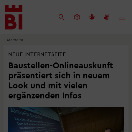
Inhalt
Menü
Suche
anspringen
anspringen
anspringen
Startseite
NEUE INTERNETSEITE
Baustellen-Onlineauskunft
präsentiert sich in neuem
Look und mit vielen
ergänzenden Infos