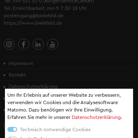
Tel.
+49 521 51-0
(BürgerServiceCenter)
Tel. Erreichbarkeit: mo-fr 7.30-18 Uhr
posteingang@bielefeld.de
https://www.bielefeld.de
Fußzeilenmenü
Impressum
Kontakt
Datenschutzerklärung
Um Ihr Erlebnis auf unserer Website zu verbessern,
Cookie-Einstellungen
verwenden wir Cookies und die Analysesoftware
Erklärung zur Barrierefreiheit
Matomo. Dazu benötigen wir Ihre Einwilligung.
Erfahren Sie mehr in unserer
Datenschutzerklärung
.
Technisch notwendige Cookies