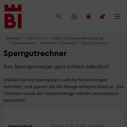
Inhalt
Menü
Suche
anspringen
anspringen
anspringen
Bielefeld
Stadt.Service
Abfall- und Wertstoffentsorgung
Privathaushalte
Verwerten / Entsorgen
Sperrgutrechner
Sperrgutrechner
Ihre Sperrgutmenge ganz einfach kalkuliert!
Wählen Sie die Sperrgutart, welche Sie entsorgen
möchten, und passen Sie die Menge entsprechend an. Das
Volumen sowie die Gesamtmenge werden automatisch
berechnet.
Sperrgutart