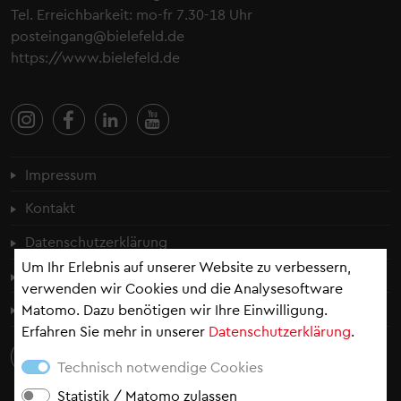
Tel. Erreichbarkeit: mo-fr 7.30-18 Uhr
posteingang@bielefeld.de
https://www.bielefeld.de
Fußzeilenmenü
Impressum
Kontakt
Datenschutzerklärung
Um Ihr Erlebnis auf unserer Website zu verbessern,
Cookie-Einstellungen
verwenden wir Cookies und die Analysesoftware
Erklärung zur Barrierefreiheit
Matomo. Dazu benötigen wir Ihre Einwilligung.
Erfahren Sie mehr in unserer
Datenschutzerklärung
.
Technisch notwendige Cookies
Statistik / Matomo zulassen