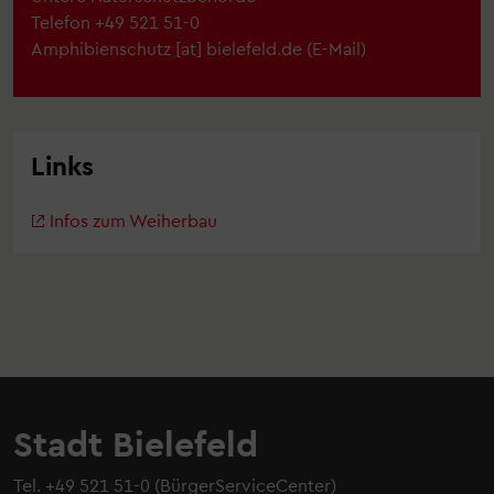
Telefon
+49 521 51-0
Amphibienschutz
[at]
bielefeld.de
(
E-Mail
)
Links
Infos zum Weiherbau
Stadt Bielefeld
Tel.
+49 521 51-0
(BürgerServiceCenter)