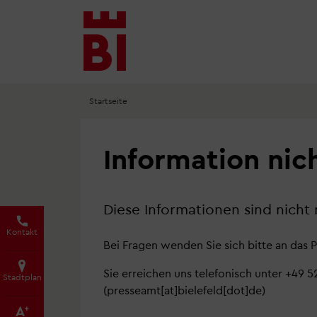
Inhalt
Menü
Suche
anspringen
anspringen
anspringen
Startseite
Information nic
Diese Informationen sind nicht
Kontakt
Bei Fragen wenden Sie sich bitte an das P
Sie erreichen uns telefonisch unter +49 
Stadtplan
(presseamt[at]bielefeld[dot]de)