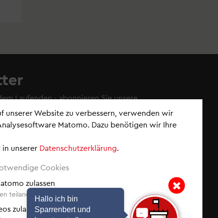
ter
 dem Laufenden - abonnieren Sie
unsere
auf unserer Website zu verbessern, verwenden wir
Analysesoftware Matomo. Dazu benötigen wir Ihre
 in unserer
Datenschutzerklärung
.
nements verwalten
wsletter
notwendige Cookies
ck (News der Woche)
 Matomo zulassen
eldungen
n teilanonymisiert erfasst.
r Dialog & Beteiligung
Hallo ich bin
Hinweis: Hallo ich bin Sp
eos zulassen
Sparrenbert und
r Klimaschutz & Nachhaltigkeit