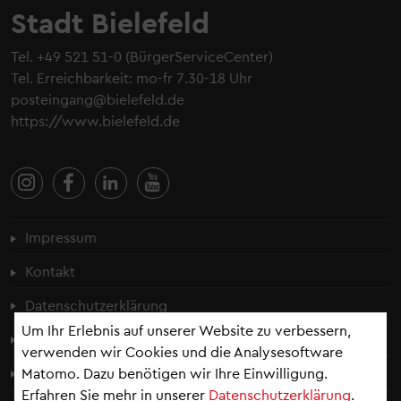
Stadt Bielefeld
Tel.
+49 521 51-0
(BürgerServiceCenter)
Tel. Erreichbarkeit: mo-fr 7.30-18 Uhr
posteingang@bielefeld.de
https://www.bielefeld.de
Fußzeilenmenü
Impressum
Kontakt
Datenschutzerklärung
Um Ihr Erlebnis auf unserer Website zu verbessern,
Cookie-Einstellungen
verwenden wir Cookies und die Analysesoftware
Erklärung zur Barrierefreiheit
Matomo. Dazu benötigen wir Ihre Einwilligung.
Erfahren Sie mehr in unserer
Datenschutzerklärung
.