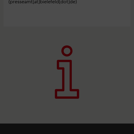
(presseamt[at]bielefeld[dot]de)