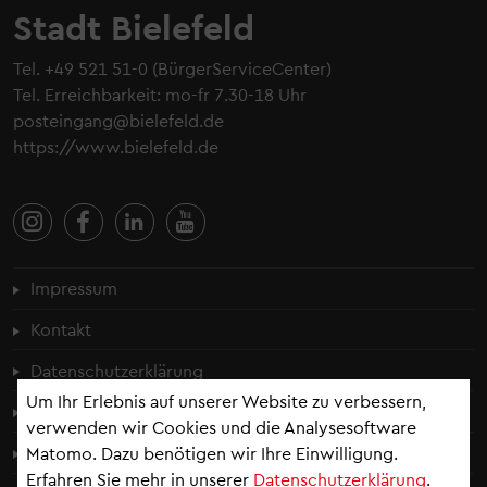
Stadt Bielefeld
Tel.
+49 521 51-0
(BürgerServiceCenter)
Tel. Erreichbarkeit: mo-fr 7.30-18 Uhr
posteingang@bielefeld.de
https://www.bielefeld.de
Fußzeilenmenü
Impressum
Kontakt
Datenschutzerklärung
Um Ihr Erlebnis auf unserer Website zu verbessern,
Cookie-Einstellungen
verwenden wir Cookies und die Analysesoftware
Erklärung zur Barrierefreiheit
Matomo. Dazu benötigen wir Ihre Einwilligung.
Erfahren Sie mehr in unserer
Datenschutzerklärung
.