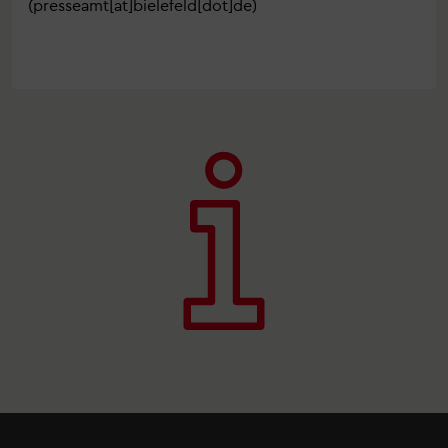
(presseamt[at]bielefeld[dot]de)