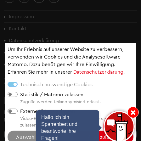
Fußzeilenmenü
Impressum
Kontakt
Datenschutzerklärung
Um Ihr Erlebnis auf unserer Website zu verbessern,
Cookie-Einstellungen
verwenden wir Cookies und die Analysesoftware
Erklärung zur Barrierefreiheit
Matomo. Dazu benötigen wir Ihre Einwilligung.
Erfahren Sie mehr in unserer
Datenschutzerklärung
.
Technisch notwendige Cookies
Statistik / Matomo zulassen
Newsletter
Zugriffe werden teilanonymisiert erfasst.
Externe Videos zulassen
Bleiben Sie auf dem Laufenden - abonnieren Sie
unsere
Hinweis: Hallo i
Hallo ich bin
Video-Einbindung von YouTube, Vimeo und Video.Taxi
Newsletter
.
Sparrenbert und
zulassen.
beantworte Ihre
Fragen!