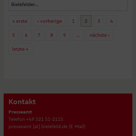
Bielefelder…
Seitennummerierung
Erste Seite
Vorherige Seite
« erste
‹ vorherige
1
2
3
4
Nächste Sei
5
6
7
8
9
…
nächste ›
Letzte Seite
letzte »
Kontakt
Presseamt
Telefon
+49 521 51-2115
presseamt
[at]
bielefeld.de
(
E-Mail
)