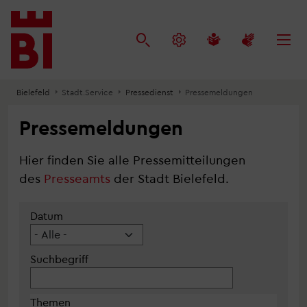
Inhalt
Menü
Suche
anspringen
anspringen
anspringen
Bielefeld
Stadt.Service
Pressedienst
Pressemeldungen
Pressemeldungen
Hier finden Sie alle Pressemitteilungen
des
Presseamts
der Stadt Bielefeld.
Datum
Suchbegriff
Themen