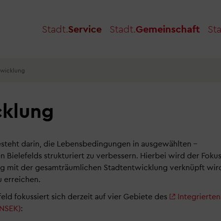
Stadt.
Service
Stadt.
Gemeinschaft
Sta
twicklung
cklung
steht darin, die Lebensbedingungen in ausgewählten –
n Bielefelds strukturiert zu verbessern. Hierbei wird der Foku
eng mit der gesamträumlichen Stadtentwicklung verknüpft wir
 erreichen.
eld fokussiert sich derzeit auf vier Gebiete des
Integrierten
INSEK)
: