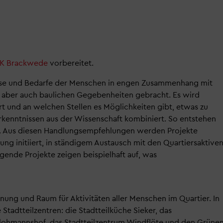
EK Brackwede
vorbereitet.
sse und Bedarfe der Menschen in engen Zusammenhang mit
 aber auch baulichen Gegebenheiten gebracht. Es wird
ert und an welchen Stellen es Möglichkeiten gibt, etwas zu
rkenntnissen aus der Wissenschaft kombiniert. So entstehen
. Aus diesen Handlungsempfehlungen werden Projekte
ung initiiert, in ständigem Austausch mit den Quartiersaktive
ende Projekte zeigen beispielhaft auf, was
nung und Raum für Aktivitäten aller Menschen im Quartier. In
e Stadtteilzentren: die Stadtteilküche Sieker, das
rlohmannshof, das Stadtteilzentrum Windflöte und den Grüne