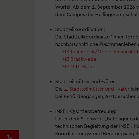
Würfel. Ab dem 1. September 2026 wi
dem Campus der Hellingskampschul
Stadtteilkoordination:
Die Stadtteilkoordinator*innen förde
nachbarschaftliche Zusammenleben ein
Jöllenbeck/Oberlohmannshof
Brackwede
Mitte-Nord
Stadtteilmütter
und -väter:
Die
Stadtteilmütter und –väter
leis
bei Behördengängen, Arztbesuchen 
INSEK-Quartiersbetreuung:
Unter dem Stichwort „Beteiligung d
technischen Begleitung der INSEK-Ma
Koordinierungs- und Beratungsangeb