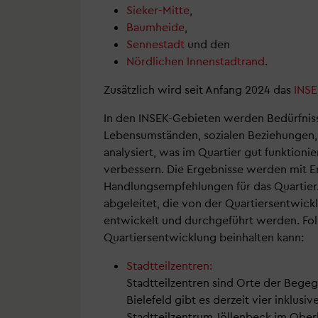
Sieker-Mitte
,
Baumheide
,
Sennestadt
und den
Nördlichen Innenstadtrand
.
Zusätzlich wird seit Anfang 2024 das
INS
In den INSEK-Gebieten werden Bedürfni
Lebensumständen, sozialen Beziehungen,
analysiert, was im Quartier gut funktioni
verbessern. Die Ergebnisse werden mit E
Handlungsempfehlungen für das Quartier
abgeleitet, die von der Quartiersentwickl
entwickelt und durchgeführt werden. Folg
Quartiersentwicklung beinhalten kann:
Stadtteilzentren:
Stadtteilzentren sind Orte der Begeg
Bielefeld gibt es derzeit vier inklusiv
Stadtteilzentrum Jöllenbeck im Obe