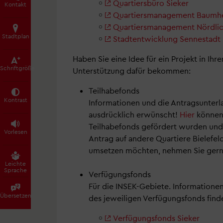
Quartiersbüro Sieker
Kontakt
Quartiersmanagement Baumh
Quartiersmanagement Nördlic
Stadtplan
Stadtentwicklung Sennestadt
Haben Sie eine Idee für ein Projekt in Ihr
Schrift­größe
Unterstützung dafür bekommen:
Teilhabefonds
Kontrast
Informationen und die Antragsunterl
ausdrücklich erwünscht!
Hier
können 
Teilhabefonds gefördert wurden und 
Vorlesen
Antrag auf andere Quartiere Bielefel
umsetzen möchten, nehmen Sie gern K
Leichte
Sprache
Verfügungsfonds
Für die INSEK-Gebiete. Informatione
Übersetzen
des jeweiligen Verfügungsfonds finde
Verfügungsfonds Sieker