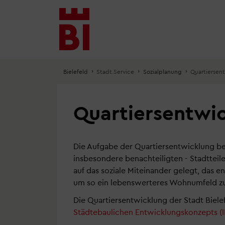
Inhalt
Menü
Suche
anspringen
anspringen
anspringen
Bielefeld
Stadt.Service
Sozialplanung
Quartiersen
Quartiersentwi
Die Aufgabe der Quartiersentwicklung be
insbesondere benachteiligten - Stadtteile
auf das soziale Miteinander gelegt, das 
um so ein lebenswerteres Wohnumfeld zu
Die Quartiersentwicklung der Stadt Bielef
Städtebaulichen Entwicklungskonzepts (