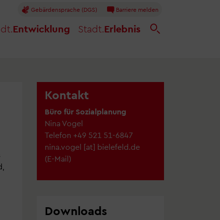
Gebärdensprache (DGS)
Barriere melden
dt.
Entwicklung
Stadt.
Erlebnis
Kontakt
Büro für Sozialplanung
Nina Vogel
Telefon
+49 521 51-6847
nina.vogel
[at]
bielefeld.de
s
(
E-Mail
)
d,
Downloads