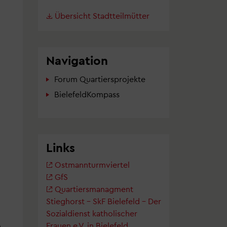
Übersicht Stadtteilmütter
Navigation
Forum Quartiersprojekte
BielefeldKompass
n
Links
Ostmannturmviertel
GfS
Quartiersmanagment
Stieghorst – SkF Bielefeld – Der
Sozialdienst katholischer
Frauen e.V. in Bielefeld
n