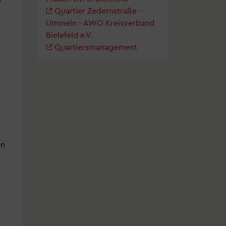
Quartier Zedernstraße -
Ummeln - AWO Kreisverband
Bielefeld e.V.
Quartiersmanagement
en