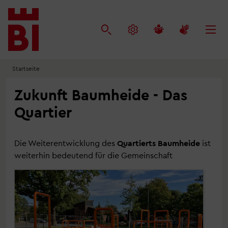
Inhalt
Menü
Suche
anspringen
anspringen
anspringen
Startseite
Zukunft Baumheide - Das
Quartier
Die Weiterentwicklung des
Quartierts Baumheide
ist
weiterhin bedeutend für die Gemeinschaft