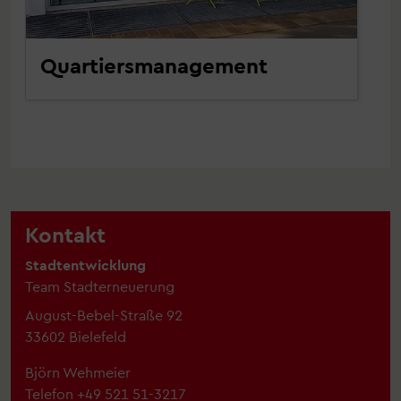
Quartiersmanagement
Kontakt
Stadtentwicklung
Team Stadterneuerung
August-Bebel-Straße 92
33602 Bielefeld
Björn Wehmeier
Telefon +49 521 51-3217