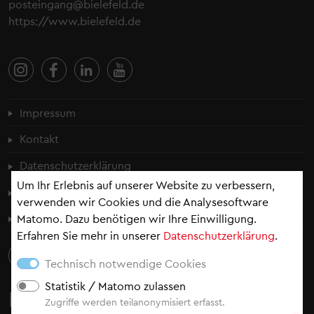
posteingang@bielefeld.de
https://www.bielefeld.de
Fußzeilenmenü
Impressum
Kontakt
Datenschutzerklärung
Um Ihr Erlebnis auf unserer Website zu verbessern,
Cookie-Einstellungen
verwenden wir Cookies und die Analysesoftware
Erklärung zur Barrierefreiheit
Matomo. Dazu benötigen wir Ihre Einwilligung.
Erfahren Sie mehr in unserer
Datenschutzerklärung
.
Technisch notwendige Cookies
Statistik / Matomo zulassen
Newsletter
Zugriffe werden teilanonymisiert erfasst.