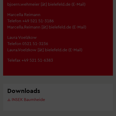
bjoern.wehmeier
[ät]
bielefeld.de
(E-Mail)
Marcella Reimann
Telefon +49 521 51-3186
Marcella.Reimann
[ät]
bielefeld.de
(E-Mail)
Laura Voelzkow
Telefon 0521 51-3236
Laura.Voelzkow
[ät]
bielefeld.de
(E-Mail)
Telefax +49 521 51-6383
Downloads
INSEK Baumheide