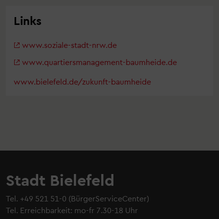
Links
www.soziale-stadt-nrw.de
www.quartiersmanagement-baumheide.de
www.bielefeld.de/zukunft-baumheide
Stadt Bielefeld
Tel.
+49 521 51-0
(BürgerServiceCenter)
Tel. Erreichbarkeit: mo-fr 7.30-18 Uhr